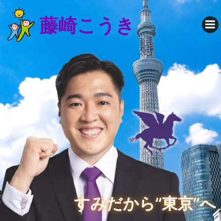
コ
藤崎こうき
ン
テ
ン
ツ
へ
ス
キ
ッ
プ
すみだから“東京”へ