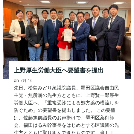
上野厚生労働大臣へ要望書を提出
on
7月 16
先日、松島みどり衆議院議員、墨田区議会自由民
主党・無所属の先生方とともに、上野賢一郎厚生
労働大臣へ、「重複受診による処方薬の横流しを
防ぐため」の要望書を提出しました。 この要望
は、佐藤篤前議長のお声掛けで、墨田区薬剤師
会、福田はるみ幹事長をはじめとする区議団の先
生方とともに取り組んできたものです。当 […]