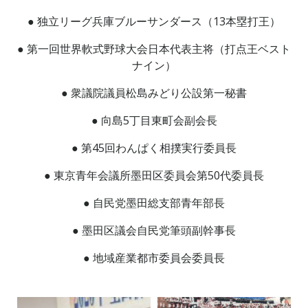
● 独立リーグ兵庫ブルーサンダース（13本塁打王）
● 第一回世界軟式野球大会日本代表主将（打点王ベスト
ナイン）
● 衆議院議員松島みどり公設第一秘書
● 向島5丁目東町会副会長
● 第45回わんぱく相撲実行委員長
● 東京青年会議所墨田区委員会第50代委員長
● 自民党墨田総支部青年部長
● 墨田区議会自民党筆頭副幹事長
● 地域産業都市委員会委員長