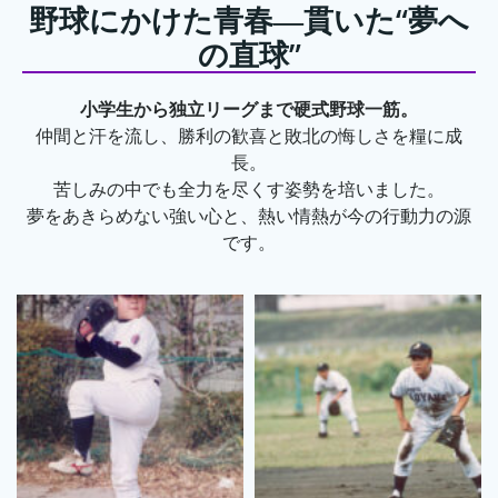
野球にかけた青春―貫いた“夢へ
の直球”
小学生から独立リーグまで硬式野球一筋。
仲間と汗を流し、勝利の歓喜と敗北の悔しさを糧に成
長。
苦しみの中でも全力を尽くす姿勢を培いました。
夢をあきらめない強い心と、熱い情熱が今の行動力の源
です。