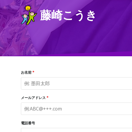
コ
藤崎こうき
ン
テ
ン
ツ
へ
ス
キ
ッ
プ
お名前
*
メールアドレス
*
電話番号