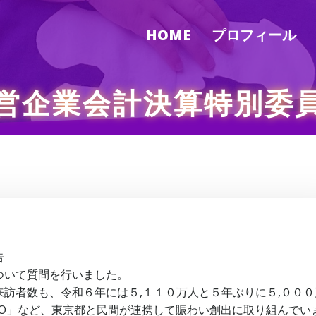
HOME
プロフィール
営企業会計決算特別委
告
ついて質問を行いました。
訪者数も、令和６年には５,１１０万人と５年ぶりに５,０００
TOKYO」など、東京都と民間が連携して賑わい創出に取り組んでい