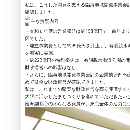
私は、こうした開発を支える臨海地域開発事業会
確認しました。
主な質疑内容
・令和６年度の営業収益は約198億円で、前年よ
因でした。
・埋立事業費として約99億円を計上し、有明親水
を着実に実施。
・約222億円の特別損失は、有明親水海浜公園の
財政運営への影響はなし。
・さらに、臨海地域開発事業会計の企業債 約975
めて健全な財政運営が確認できました。
私は、これまでの堅実な財政運営を高く評価する
大限に活かしたまちづくりを進めていただきたい
臨海副都心のさらなる発展が、東京全体の活力に