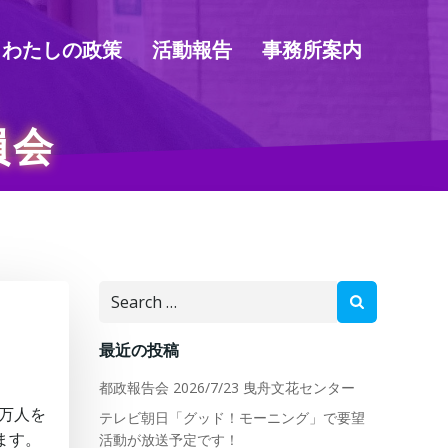
わたしの政策
活動報告
事務所案内
員会
Search
for:
最近の投稿
都政報告会 2026/7/23 曳舟文花センター
万人を
テレビ朝日「グッド！モーニング」で要望
ます。
活動が放送予定です！