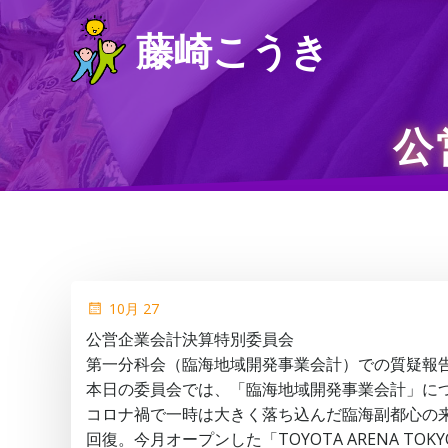
コ
藤崎こうき
ン
テ
ン
ツ
公
へ
ス
キ
ッ
プ
10月 27
公営企業会計決算特別委員会
第一分科会（臨海地域開発事業会計）での質疑報
本日の委員会では、「臨海地域開発事業会計」に
コロナ禍で一時は大きく落ち込んだ臨海副都心の来
回復。今月オープンした「TOYOTA ARENA 