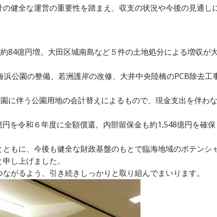
計の健全な運営の重要性を踏まえ、収支の状況や今後の見通し
り約84億円増。大田区城南島など５件の土地処分による増収が
海浜公園の整備、若洲護岸の改修、大井中央陸橋のPCB除去工
開園に伴う公園用地の会計替えによるもので、現金支出を伴わ
億円を令和６年度に全額償還。内部留保金も約1,548億円を確
とともに、今後も健全な財政基盤のもとで臨海地域のポテンシ
と申し上げました。
つながるよう、引き続きしっかりと取り組んでまいります。