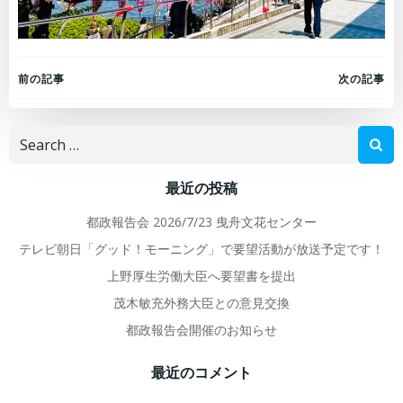
Post
Post
前の記事
次の記事
navigation
navigation
Search
for:
最近の投稿
都政報告会 2026/7/23 曳舟文花センター
テレビ朝日「グッド！モーニング」で要望活動が放送予定です！
上野厚生労働大臣へ要望書を提出
茂木敏充外務大臣との意見交換
都政報告会開催のお知らせ
最近のコメント