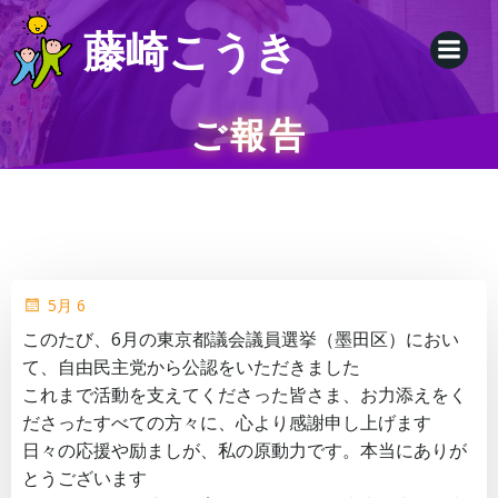
コ
藤崎こうき
ン
テ
ン
ツ
ご報告
へ
ス
キ
ッ
プ
5月 6
このたび、6月の東京都議会議員選挙（墨田区）におい
て、自由民主党から公認をいただきました
これまで活動を支えてくださった皆さま、お力添えをく
ださったすべての方々に、心より感謝申し上げます
日々の応援や励ましが、私の原動力です。本当にありが
とうございます