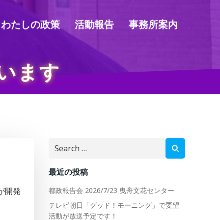
わたしの政策
活動報告
事務所案内
います
Search
for:
最近の投稿
が開発
都政報告会 2026/7/23 曳舟文花センター
テレビ朝日「グッド！モーニング」で要望
活動が放送予定です！