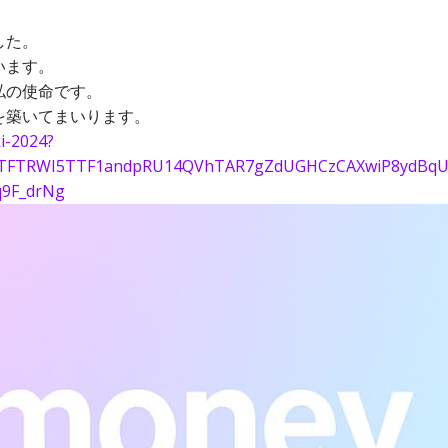
した。
います。
私の使命です。
を築いてまいります。
i-2024?
lkETFTRWI5TTF1andpRU14QVhTAR7gZdUGHCzCAXwiP8ydBqU
q9F_drNg