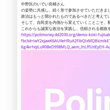
中野区のいでい良輔さん
の姿勢に共感し、続く形で参加させていただきま
政治はもっと開かれたものであるべきだと考えて
そして、自民党を内側から変えていくことこそ、
これからも誠実な政治を実践し、信頼される都政
https://polimoney.dd2030.org/demo-koki-fujisak
fbclid=IwY2xjawK6AUlleHRuA2FlbQIxMQBicm
6g4krhqlLuR08eD998MLQ_aem_IhLffUtlEyEH-A