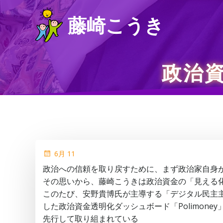
コ
藤崎こうき
ン
テ
ン
ツ
政治
へ
ス
キ
ッ
プ
6月 11
政治への信頼を取り戻すために、まず政治家自身
その思いから、藤崎こうきは政治資金の「見える
このたび、安野貴博氏が主導する「デジタル民主主
した政治資金透明化ダッシュボード「Polimon
先行して取り組まれている