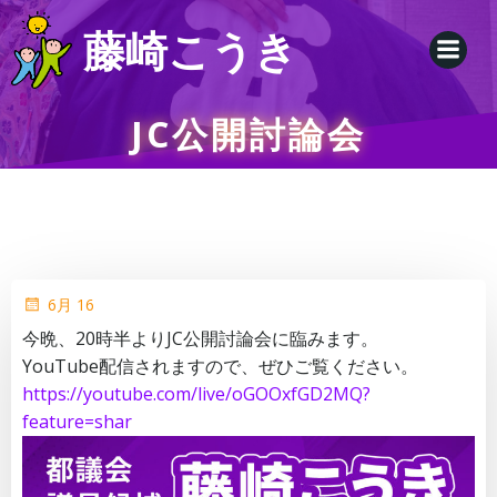
コ
藤崎こうき
ン
テ
ン
ツ
JC公開討論会
へ
ス
キ
ッ
プ
6月 16
今晩、20時半よりJC公開討論会に臨みます。
YouTube配信されますので、ぜひご覧ください。
https://youtube.com/live/oGOOxfGD2MQ?
feature=shar