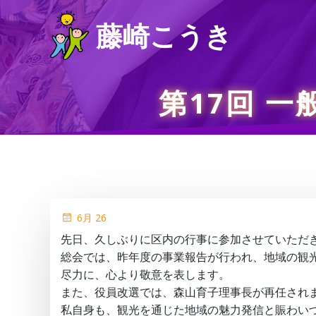
コ
藤崎こうき
ン
テ
ン
ツ
第17回 
へ
ス
キ
ッ
プ
6月 26
先日、久しぶりに区内の行事に参加させていただ
総会では、昨年度の事業報告が行われ、地域の観
尽力に、心より敬意を表します。
また、役員改選では、森山育子理事長が再任され
私自身も、観光を通じた地域の魅力発信と賑わい