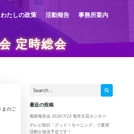
わたしの政策
活動報告
事務所案内
会 定時総会
Search
for:
最近の投稿
さまのご
都政報告会 2026/7/23 曳舟文花センター
テレビ朝日「グッド！モーニング」で要望
活動が放送予定です！