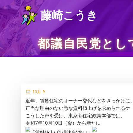
コ
藤崎こうき
ン
テ
ン
ツ
都議自民党とし
へ
ス
キ
ッ
プ
10月 9
近年、賃貸住宅のオーナー交代などをきっかけに
正当な理由のない急な賃料値上げを求められるケ
こうした声を受け、東京都住宅政策本部では、
令和7年10月10日（金）から新たに
「賃料値上げ特別相談窓口」