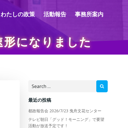
わたしの政策
活動報告
事務所案内
速形になりました
Search
for:
最近の投稿
都政報告会 2026/7/23 曳舟文花センター
テレビ朝日「グッド！モーニング」で要望
活動が放送予定です！