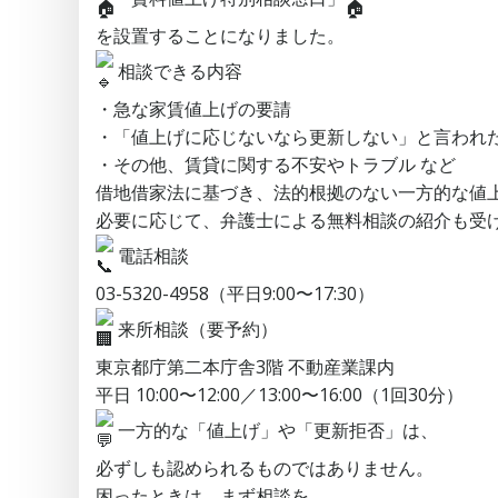
を設置することになりました。
相談できる内容
・急な家賃値上げの要請
・「値上げに応じないなら更新しない」と言われ
・その他、賃貸に関する不安やトラブル など
借地借家法に基づき、法的根拠のない一方的な値
必要に応じて、弁護士による無料相談の紹介も受
電話相談
03-5320-4958（平日9:00〜17:30）
来所相談（要予約）
東京都庁第二本庁舎3階 不動産業課内
平日 10:00〜12:00／13:00〜16:00（1回30分）
一方的な「値上げ」や「更新拒否」は、
必ずしも認められるものではありません。
困ったときは、まず相談を。