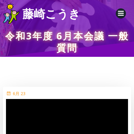
コ
藤崎こうき
ン
テ
ン
ツ
令和3年度 6月本会議 一般
へ
質問
ス
キ
ッ
プ
6月 23