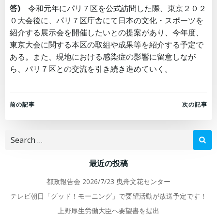
答)
令和元年にパリ７区を公式訪問した際、東京２０２
０大会後に、パリ７区庁舎にて日本の文化・スポーツを
紹介する展示会を開催したいとの提案があり、今年度、
東京大会に関する本区の取組や成果等を紹介する予定で
ある。また、現地における感染症の影響に留意しなが
ら、パリ７区との交流を引き続き進めていく。
Post
Post
前の記事
次の記事
navigation
navigation
Search
for:
最近の投稿
都政報告会 2026/7/23 曳舟文花センター
テレビ朝日「グッド！モーニング」で要望活動が放送予定です！
上野厚生労働大臣へ要望書を提出