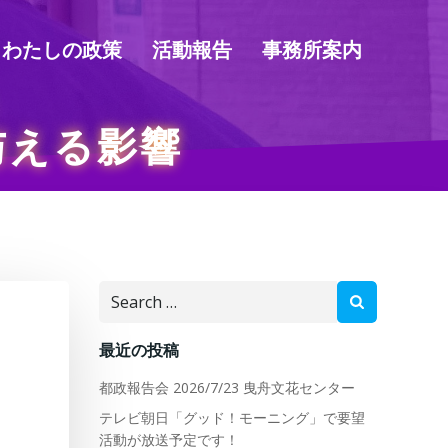
わたしの政策
活動報告
事務所案内
与える影響
Search
for:
最近の投稿
都政報告会 2026/7/23 曳舟文花センター
テレビ朝日「グッド！モーニング」で要望
活動が放送予定です！