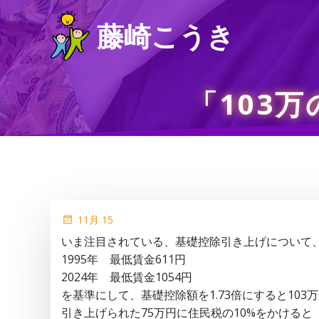
コ
藤崎こうき
ン
テ
ン
ツ
「103
へ
ス
キ
ッ
プ
11月 15
いま注目されている、基礎控除引き上げについて
1995年 最低賃金611円
2024年 最低賃金1054円
を基準にして、基礎控除額を1.73倍にすると103
引き上げられた75万円に住民税の10%をかけると