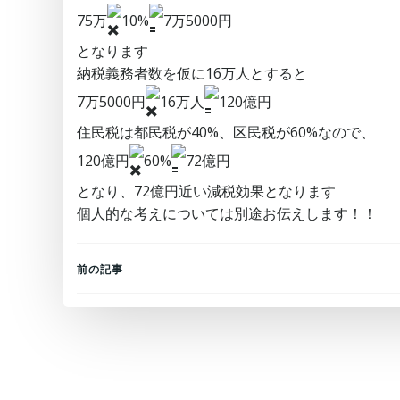
75万
10%
7万5000円
となります
納税義務者数を仮に16万人とすると
7万5000円
16万人
120億円
住民税は都民税が40%、区民税が60%なので、
120億円
60%
72億円
となり、72億円近い減税効果となります
個人的な考えについては別途お伝えします！！
Post
前の記事
navigation