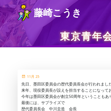
コ
藤崎こうき
ン
テ
ン
ツ
東京青年
へ
ス
キ
ッ
プ
11月 25
先日、墨田区委員会の歴代委員長会が行われまし
来年、現役委員長が設えを担当することになって
今年は墨田区委員会が創立50周年ということもあ
最後には、サプライズで
歴代委員長会 中川圭造 会長