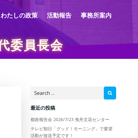
わたしの政策
活動報告
事務所案内
代委員長会
Search
for:
最近の投稿
都政報告会 2026/7/23 曳舟文花センター
テレビ朝日「グッド！モーニング」で要望
活動が放送予定です！